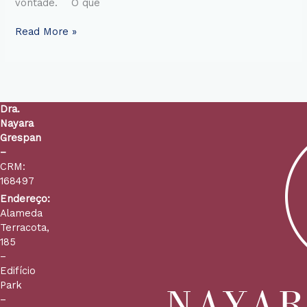
vontade. O que
Read More »
Dra.
Nayara
Grespan
–
CRM:
168497
Endereço:
Alameda
Terracota,
185
–
Edifício
Park
–