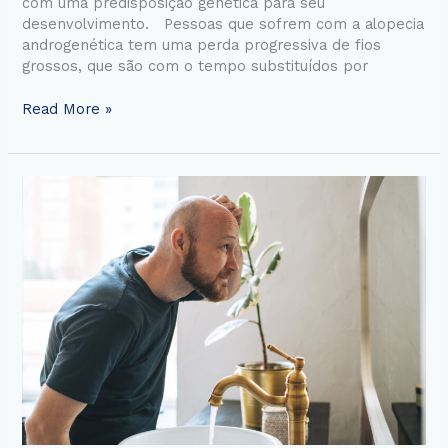
com uma predisposição genética para seu
desenvolvimento. Pessoas que sofrem com a alopecia
androgenética tem uma perda progressiva de fios
grossos, que são com o tempo substituídos por
Read More »
Queda
de
cabelo
(Eflúvio
telógeno)