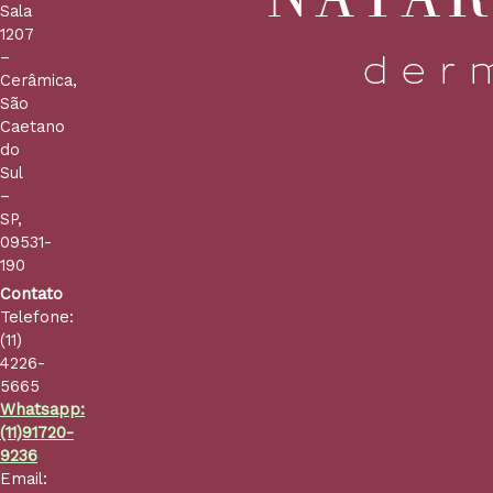
Sala
1207
–
Cerâmica,
São
Caetano
do
Sul
–
SP,
09531-
190
Contato
Telefone:
(11)
4226-
5665
Whatsapp:
(11)91720-
9236
Email: