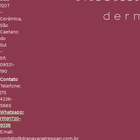
1207
–
Cerâmica,
São
Caetano
do
Sul
–
SP,
09531-
190
Contato
Telefone:
(11)
4226-
5665
Whatsapp:
(11)91720-
9236
Email:
contato@dranayaragrespan.com.br